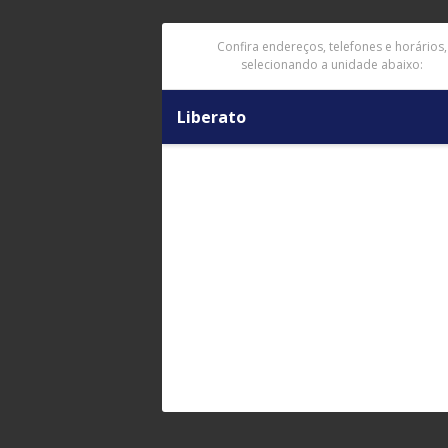
Confira endereços, telefones e horários,
selecionando a unidade abaixo:
Liberato