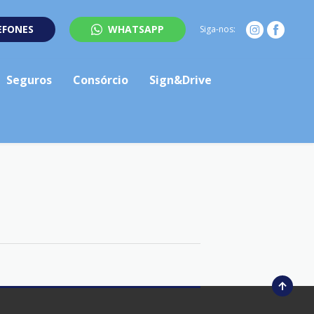
EFONES
WHATSAPP
Siga-nos:
Seguros
Consórcio
Sign&Drive