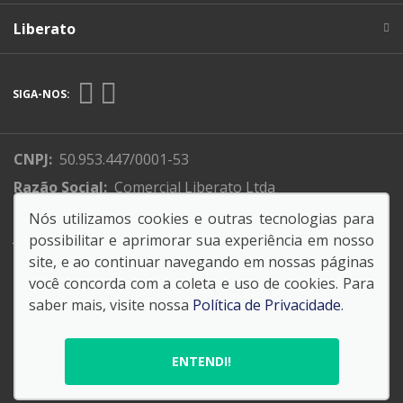
Liberato
SIGA-NOS:
CNPJ:
50.953.447/0001-53
Razão Social:
Comercial Liberato Ltda
Endereço Matriz:
R. XV de Novembro, 310 - Centro -
Nós utilizamos cookies e outras tecnologias para
Jundiaí -SP
possibilitar e aprimorar sua experiência em nosso
site, e ao continuar navegando em nossas páginas
você concorda com a coleta e uso de cookies. Para
saber mais, visite nossa
Política de Privacidade
.
© Copyright 2026
AutoForce - Todos os direitos reservados.
ENTENDI!
Política de privacidade
.