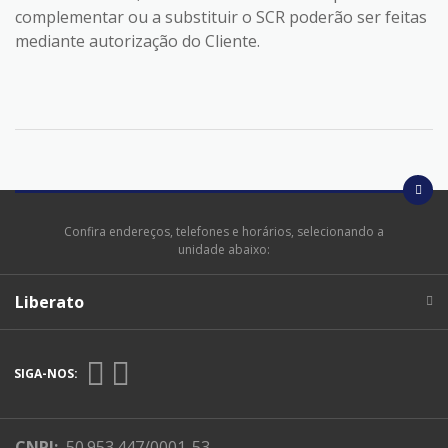
complementar ou a substituir o SCR poderão ser feitas
mediante autorização do Cliente.
Confira endereços, telefones e horários, selecionando a
unidade abaixo:
Liberato
SIGA-NOS:
CNPJ:
50.953.447/0001-53