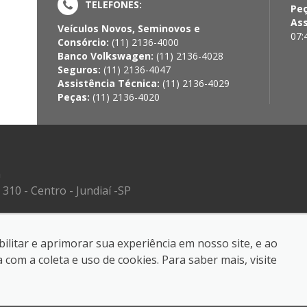
TELEFONES:
Pe
Ass
Veículos Novos, Seminovos e
07:
Consórcio:
(11) 2136-4000
Banco Volkswagen:
(11) 2136-4028
Seguros:
(11) 2136-4047
Assistência Técnica:
(11) 2136-4029
Peças:
(11) 2136-4020
a
310 - Centro - Jundiaí -SP
ilitar e aprimorar sua experiência em nosso site, e ao
reservados.
om a coleta e uso de cookies. Para saber mais, visite