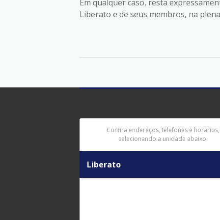
Em qualquer caso, resta expressamente
Liberato e de seus membros, na plena
Confira endereços, telefones e horários,
selecionando a unidade abaixo:
Liberato