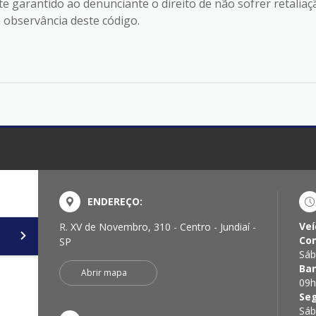
 garantido ao denunciante o direito de não sofrer retaliaç
 observância deste código.
ENDEREÇO:
Veí
R. XV de Novembro, 310 - Centro - Jundiaí -
Con
SP
Sáb
Ba
Abrir mapa
09h
Se
Sáb