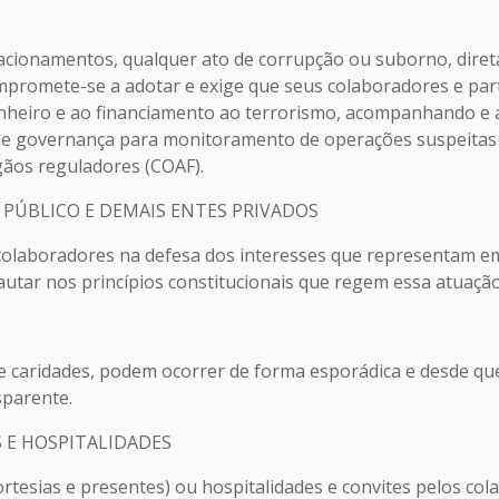
lacionamentos, qualquer ato de corrupção ou suborno, diret
promete-se a adotar e exige que seus colaboradores e par
inheiro e ao financiamento ao terrorismo, acompanhando e
 de governança para monitoramento de operações suspeitas
gãos reguladores (COAF).
PÚBLICO E DEMAIS ENTES PRIVADOS
 colaboradores na defesa dos interesses que representam e
autar nos princípios constitucionais que regem essa atuação
s e caridades, podem ocorrer de forma esporádica e desde q
sparente.
S E HOSPITALIDADES
rtesias e presentes) ou hospitalidades e convites pelos cola