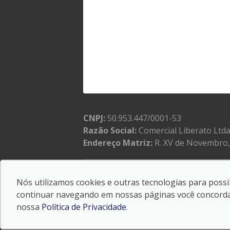
CNPJ:
50.953.447/0001-53
Razão Social:
Comercial Liberato Ltd
Endereço Matriz:
R. XV de Novembro, 
Nós utilizamos cookies e outras tecnologias para possib
© Copyright 2026
-
AutoForce - Todos os direitos 
continuar navegando em nossas páginas você concorda c
Confira a nossa
Política de privacidade
.
nossa
Política de Privacidade
.