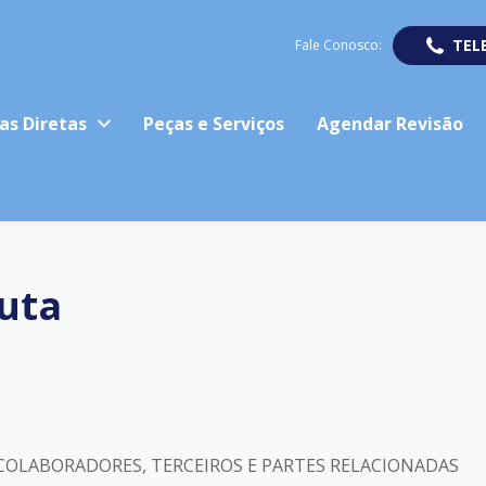
TEL
Fale Conosco:
as Diretas
Peças e Serviços
Agendar Revisão
uta
COLABORADORES, TERCEIROS E PARTES RELACIONADAS