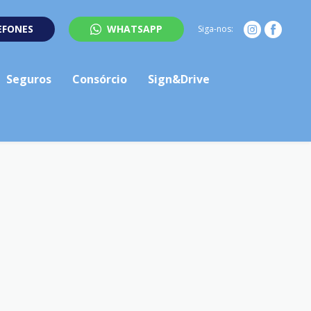
EFONES
WHATSAPP
Siga-nos:
Seguros
Consórcio
Sign&Drive