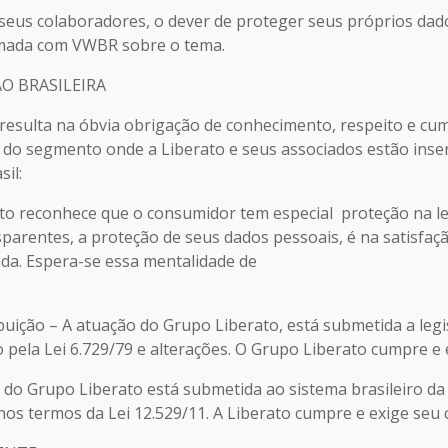
seus colaboradores, o dever de proteger seus próprios dado
rmada com VWBR sobre o tema.
O BRASILEIRA
 resulta na óbvia obrigação de conhecimento, respeito e cu
 do segmento onde a Liberato e seus associados estão inser
sil:
ato reconhece que o consumidor tem especial proteção na leg
parentes, a proteção de seus dados pessoais, é na satisfaçã
ada. Espera-se essa mentalidade de
ribuição – A atuação do Grupo Liberato, está submetida a legisl
 pela Lei 6.729/79 e alterações. O Grupo Liberato cumpre e
ão do Grupo Liberato está submetida ao sistema brasileiro da
nos termos da Lei 12.529/11. A Liberato cumpre e exige seu