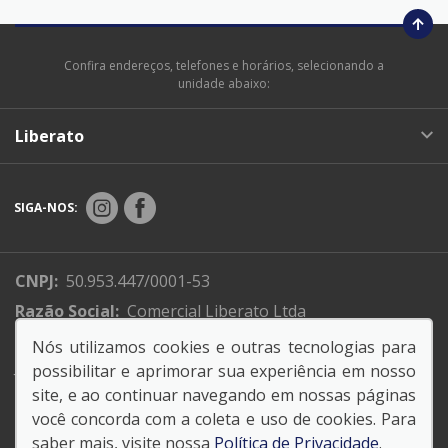
Confira endereços, telefones e horários, selecionando a
unidade abaixo:
Liberato
SIGA-NOS:
CNPJ:
50.953.447/0001-53
Razão Social:
Comercial Liberato Ltda
Endereço Matriz:
R. XV de Novembro, 310 - Centro -
Nós utilizamos cookies e outras tecnologias para
Jundiaí -SP
possibilitar e aprimorar sua experiência em nosso
site, e ao continuar navegando em nossas páginas
você concorda com a coleta e uso de cookies. Para
saber mais, visite nossa
Política de Privacidade
.