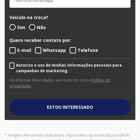
Veículo na troca?
Sim
Não
Quero receber contato por:
E-mail
Whatsapp
Telefone
Autorizo o uso de minhas informações pessoais para
campanhas de marketing.
Ao informar meus dados, eu concordo com a
Política de
privacidade
.
ESTOU INTERESSADO
* Imagens meramente ilustrativas. Alguns itens apresentados poderão