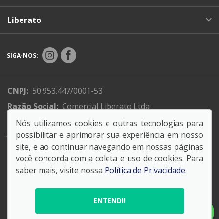
Liberato
SIGA-NOS:
CNPJ:
50.953.447/0001-53
Razão Social:
Comercial Liberato Ltda
Endereço Matriz:
R. XV de Novembro, 310 - Centro -
Nós utilizamos cookies e outras tecnologias para
Jundiaí -SP
possibilitar e aprimorar sua experiência em nosso
site, e ao continuar navegando em nossas páginas
você concorda com a coleta e uso de cookies. Para
saber mais, visite nossa
Política de Privacidade
.
© Copyright 2026
AutoForce - Todos os direitos reservados.
ENTENDI!
Política de privacidade
.