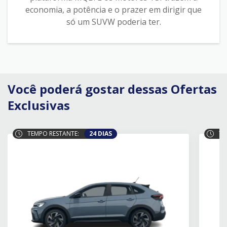
economia, a potência e o prazer em dirigir que
só um SUVW poderia ter.
Você poderá gostar dessas Ofertas
Exclusivas
TEMPO RESTANTE:
24 DIAS
TE