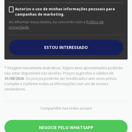
Autorizo o uso de minhas informações pessoais para
campanhas de marketing.
Ao informar meus dados, eu concordo com a
Política de
privacidade
.
ESTOU INTERESSADO
* Imagens meramente ilustrativas. Alguns itens apresentados poderão
não estar disponíveis nas versões. Preços sugeridos e válidos de
31/08/2026
. Os preços poderão ser modificados sem aviso prévio.
Consulte e confirme todas as informações com um de nossos
vendedores.
Compartilhe nas redes sociais!
NEGOCIE PELO WHATSAPP