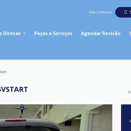
Fale Conosco:
s Diretas
Peças e Serviços
Agendar Revisão
tart
16VSTART
P