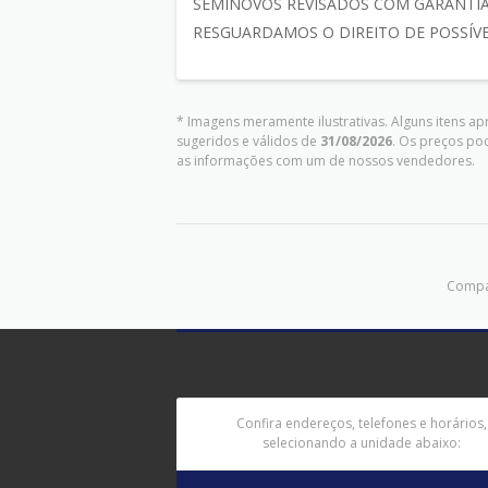
SEMINOVOS REVISADOS COM GARANTIA
RESGUARDAMOS O DIREITO DE POSSÍVE
* Imagens meramente ilustrativas. Alguns itens a
sugeridos e válidos de
31/08/2026
. Os preços po
as informações com um de nossos vendedores.
Compar
Confira endereços, telefones e horários,
selecionando a unidade abaixo: