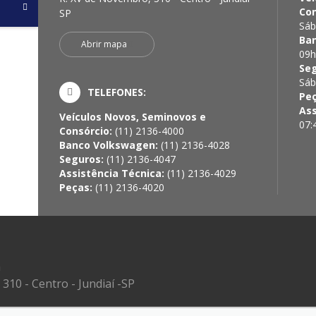
Con
SP
Sáb
Ba
Abrir mapa
09h
Se
Sáb
TELEFONES:
Pe
Ass
Veículos Novos, Seminovos e
07:
Consórcio:
(11) 2136-4000
Banco Volkswagen:
(11) 2136-4028
Seguros:
(11) 2136-4047
Assistência Técnica:
(11) 2136-4029
Peças:
(11) 2136-4020
a
310 - Centro - Jundiaí -SP