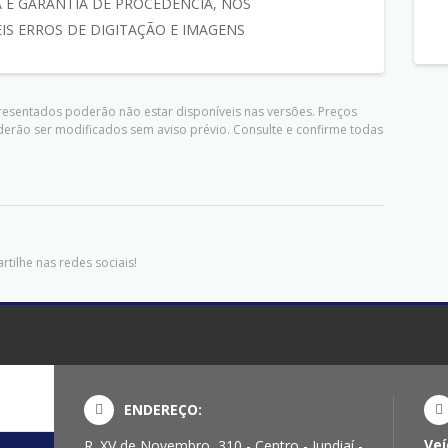
 E GARANTIA DE PROCEDENCIA, NOS
IS ERROS DE DIGITAÇÃO E IMAGENS
presentados poderão não estar disponíveis nas versões. Preços
derão ser modificados sem aviso prévio. Consulte e confirme todas
tilhe nas redes sociais!
ENDEREÇO:
Veí
R. XV de Novembro, 310 - Centro - Jundiaí -