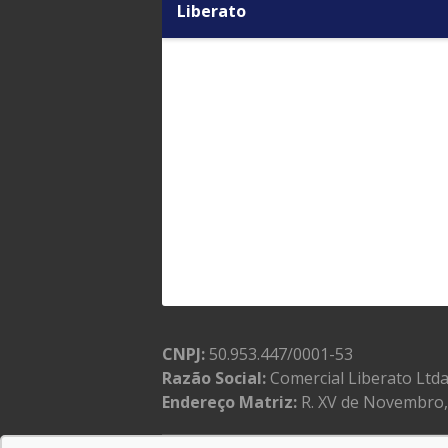
Liberato
CNPJ:
50.953.447/0001-53
Razão Social:
Comercial Liberato Ltd
Endereço Matriz:
R. XV de Novembro, 