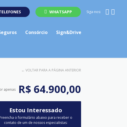
TELEFONES
WHATSAPP
Siga-nos:
Seguros
Consórcio
Sign&Drive
←
VOLTAR PARA A PÁGINA ANTERIOR
R$ 64.900,00
or apenas
Estou Interessado
Preencha o formulário abaixo para receber o
contato de um de nossos especialistas: