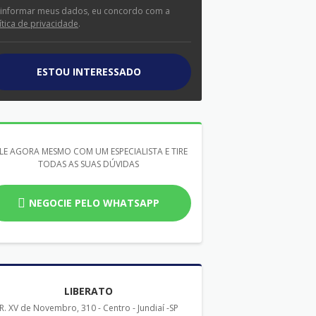
 informar meus dados, eu concordo com a
ítica de privacidade
.
ESTOU INTERESSADO
LE AGORA MESMO COM UM ESPECIALISTA E TIRE
TODAS AS SUAS DÚVIDAS
NEGOCIE PELO WHATSAPP
LIBERATO
R. XV de Novembro, 310 - Centro - Jundiaí -SP