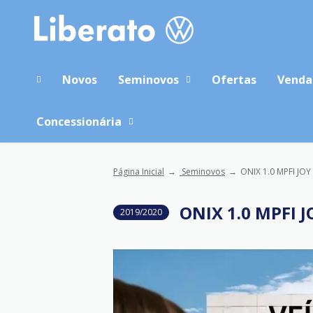
Novos
Seminovos
Ofertas
Venda
Concessionária
Página Inicial
Seminovos
ONIX 1.0 MPFI JOY
ONIX 1.0 MPFI J
2019/2020