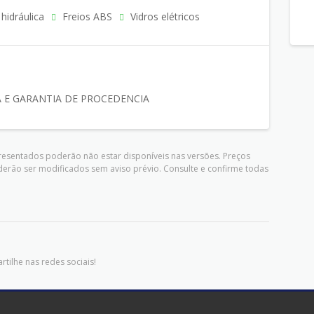
hidráulica
Freios ABS
Vidros elétricos
 E GARANTIA DE PROCEDENCIA
presentados poderão não estar disponíveis nas versões. Preços
derão ser modificados sem aviso prévio. Consulte e confirme todas
tilhe nas redes sociais!