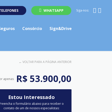
TELEFONES
WHATSAPP
Siga-nos:
Seguros
Consórcio
Sign&Drive
←
VOLTAR PARA A PÁGINA ANTERIOR
R$ 53.900,00
or apenas
Estou Interessado
Preencha o formulário abaixo para receber o
contato de um de nossos especialistas: