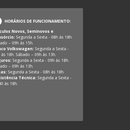
HORÁRIOS DE FUNCIONAMENTO:
culos Novos, Seminovos e
sórcio:
Segunda a Sexta - 08h às 18h.
ado – 09h às 15h.
nco Volkswagen:
Segunda a Sexta -
 às 18h. Sábado – 09h às 13h.
guros:
Segunda a Sexta - 09h às 18h.
ado – 09h às 13h.
ças:
Segunda a Sexta - 08h às 18h.
istência Técnica:
Segunda a Sexta -
40 às 18h.