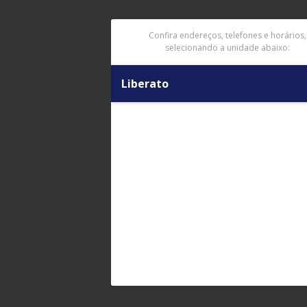
Confira endereços, telefones e horários,
selecionando a unidade abaixo:
Liberato