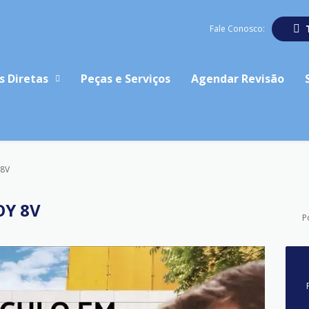
Fale Conosco:
s Diretas
Peças e Serviços
Agendar Revisão
 8V
OY 8V
P