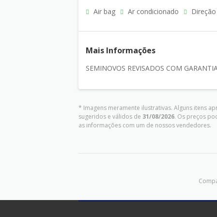
Air bag
Ar condicionado
Direção 
Mais Informações
SEMINOVOS REVISADOS COM GARANTIA
* Imagens meramente ilustrativas. Alguns itens a
sugeridos e válidos de
31/08/2026
. Os preços po
as informações com um de nossos vendedores.
Compar