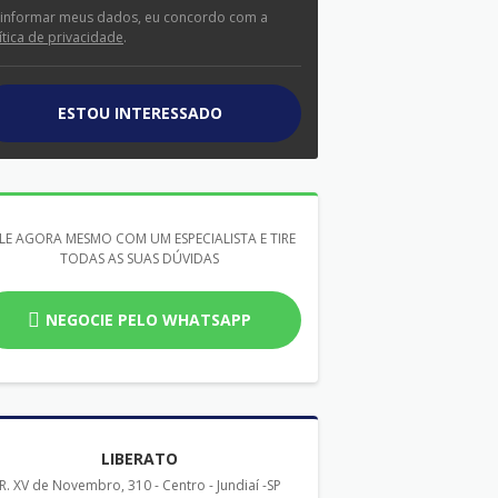
 informar meus dados, eu concordo com a
ítica de privacidade
.
ESTOU INTERESSADO
LE AGORA MESMO COM UM ESPECIALISTA E TIRE
TODAS AS SUAS DÚVIDAS
NEGOCIE PELO WHATSAPP
LIBERATO
R. XV de Novembro, 310 - Centro - Jundiaí -SP