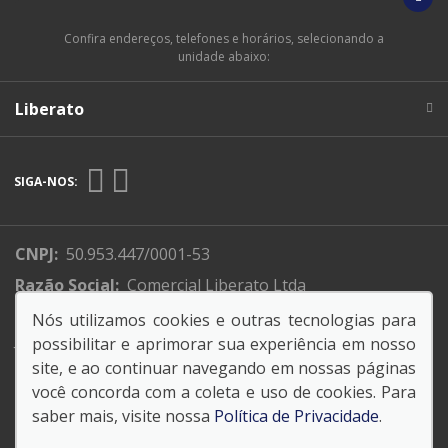
Confira endereços, telefones e horários, selecionando a
unidade abaixo:
Liberato
SIGA-NOS:
CNPJ:
50.953.447/0001-53
Razão Social:
Comercial Liberato Ltda
Endereço Matriz:
R. XV de Novembro, 310 - Centro -
Nós utilizamos cookies e outras tecnologias para
Jundiaí -SP
possibilitar e aprimorar sua experiência em nosso
site, e ao continuar navegando em nossas páginas
você concorda com a coleta e uso de cookies. Para
saber mais, visite nossa
Política de Privacidade
.
© Copyright 2026