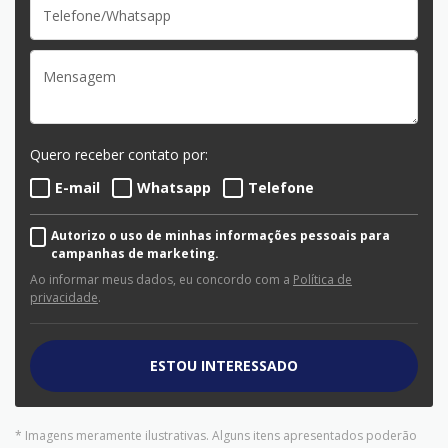
Quero receber contato por:
E-mail
Whatsapp
Telefone
Autorizo o uso de minhas informações pessoais para
campanhas de marketing.
Ao informar meus dados, eu concordo com a
Política de
privacidade
.
ESTOU INTERESSADO
* Imagens meramente ilustrativas. Alguns itens apresentados poderão