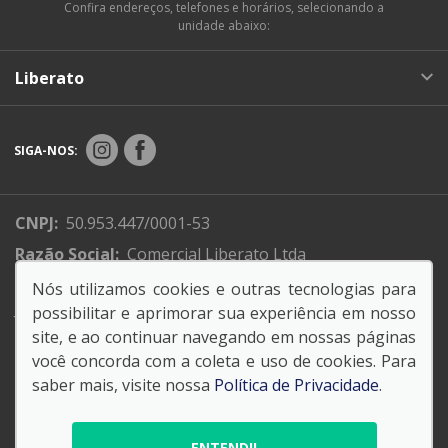
Confira endereços, telefones e horários, selecionando a
unidade abaixo:
Liberato
SIGA-NOS:
CNPJ:
50.953.447/0001-53
Razão Social:
Comercial Liberato Ltda
Endereço Matriz:
R. XV de Novembro, 310 - Centro -
Nós utilizamos cookies e outras tecnologias para
Jundiaí -SP
possibilitar e aprimorar sua experiência em nosso
site, e ao continuar navegando em nossas páginas
você concorda com a coleta e uso de cookies. Para
saber mais, visite nossa
Política de Privacidade
.
© Copyright 2026
AutoForce - Todos os direitos reservados.
ENTENDI!