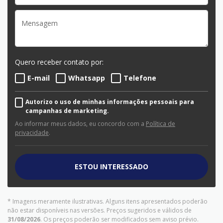
Quero receber contato por:
E-mail
Whatsapp
Telefone
Autorizo o uso de minhas informações pessoais para
campanhas de marketing.
Ao informar meus dados, eu concordo com a
Política de
privacidade
.
ESTOU INTERESSADO
* Imagens meramente ilustrativas. Alguns itens apresentados poderão
não estar disponíveis nas versões. Preços sugeridos e válidos de
31/08/2026
. Os preços poderão ser modificados sem aviso prévio.