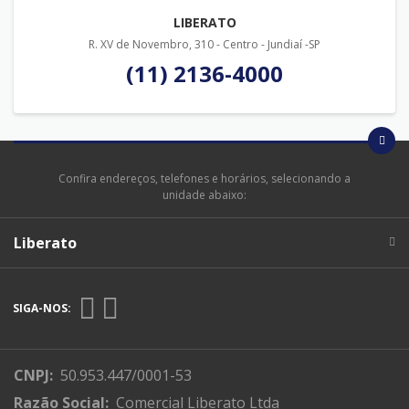
LIBERATO
R. XV de Novembro, 310 - Centro - Jundiaí -SP
(11) 2136-4000
Confira endereços, telefones e horários, selecionando a
unidade abaixo:
Liberato
SIGA-NOS:
CNPJ:
50.953.447/0001-53
Razão Social:
Comercial Liberato Ltda