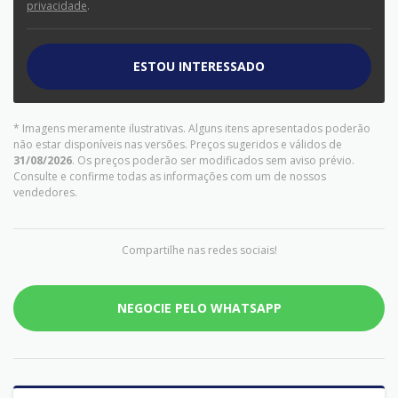
privacidade
.
ESTOU INTERESSADO
* Imagens meramente ilustrativas. Alguns itens apresentados poderão
não estar disponíveis nas versões. Preços sugeridos e válidos de
31/08/2026
. Os preços poderão ser modificados sem aviso prévio.
Consulte e confirme todas as informações com um de nossos
vendedores.
Compartilhe nas redes sociais!
NEGOCIE PELO WHATSAPP