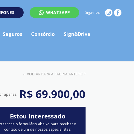
EFONES
WHATSAPP
Siga-nos:
Seguros
Consórcio
Sign&Drive
←
VOLTAR PARA A PÁGINA ANTERIOR
R$ 69.900,00
or apenas
Estou Interessado
Preencha o formulário abaixo para receber o
contato de um de nossos especialistas: