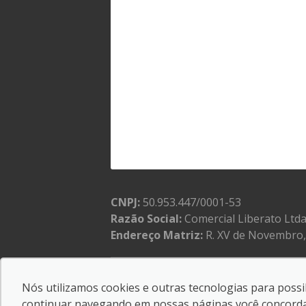
CNPJ:
50.953.447/0001-53
Razão Social:
Comercial Liberato Ltd
Endereço Matriz:
R. XV de Novembro, 
Nós utilizamos cookies e outras tecnologias para possib
© Copyright 2026
-
AutoForce - Todos os direitos 
continuar navegando em nossas páginas você concorda c
Confira a nossa
Política de privacidade
.