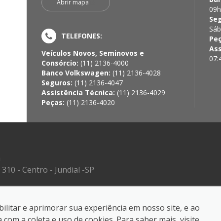
Abrir mapa
09h
Se
Sáb
TELEFONES:
Pe
Ass
Veículos Novos, Seminovos e
07:
Consórcio:
(11) 2136-4000
Banco Volkswagen:
(11) 2136-4028
Seguros:
(11) 2136-4047
Assistência Técnica:
(11) 2136-4029
Peças:
(11) 2136-4020
a
310 - Centro - Jundiaí -SP
ilitar e aprimorar sua experiência em nosso site, e ao
reservados.
om a coleta e uso de cookies. Para saber mais, visite