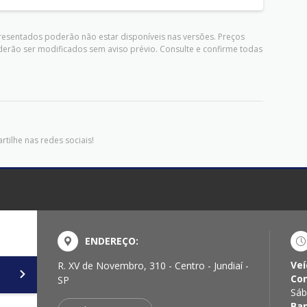
presentados poderão não estar disponíveis nas versões. Preços
derão ser modificados sem aviso prévio. Consulte e confirme todas
tilhe nas redes sociais!
ENDEREÇO:
Veí
R. XV de Novembro, 310 - Centro - Jundiaí -
Con
SP
Sáb
Ba