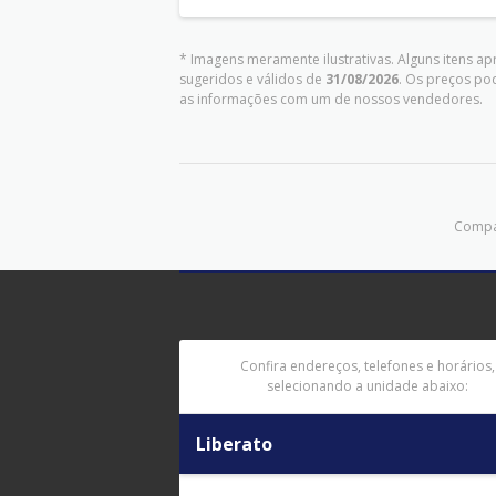
* Imagens meramente ilustrativas. Alguns itens a
sugeridos e válidos de
31/08/2026
. Os preços po
as informações com um de nossos vendedores.
Compar
Confira endereços, telefones e horários,
selecionando a unidade abaixo:
Liberato