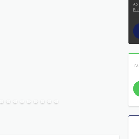
Ao
Pol
FA