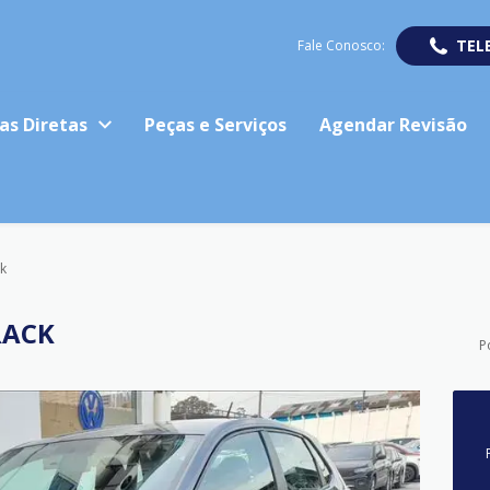
TEL
Fale Conosco:
as Diretas
Peças e Serviços
Agendar Revisão
k
RACK
P