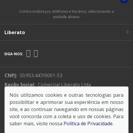
Confira endereços, telefones e horários, selecionando a
unidade abaixo:
Liberato
SIGA-NOS:
CNPJ:
50.953.447/0001-53
Razão Social:
Comercial Liberato Ltda
Endereço Matriz:
R. XV de Novembro, 310 - Centro -
Nós utilizamos cookies e outras tecnologias para
Jundiaí -SP
possibilitar e aprimorar sua experiência em nosso
site, e ao continuar navegando em nossas páginas
você concorda com a coleta e uso de cookies. Para
saber mais, visite nossa
Política de Privacidade
.
© Copyright 2026