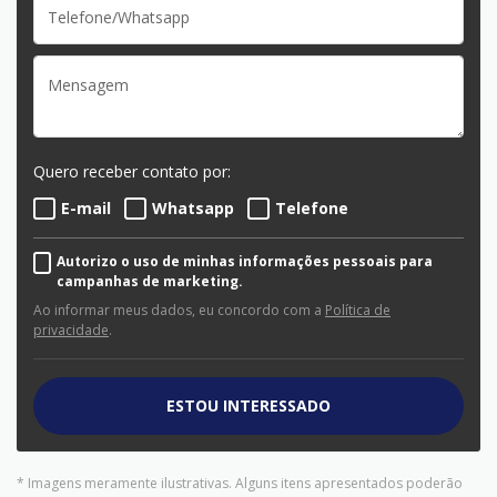
Quero receber contato por:
E-mail
Whatsapp
Telefone
Autorizo o uso de minhas informações pessoais para
campanhas de marketing.
Ao informar meus dados, eu concordo com a
Política de
privacidade
.
ESTOU INTERESSADO
* Imagens meramente ilustrativas. Alguns itens apresentados poderão