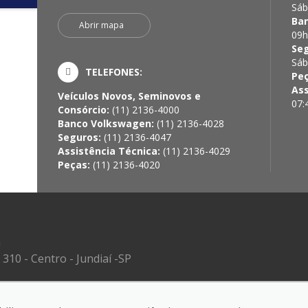
Sáb
Ba
Abrir mapa
09h
Se
Sáb
TELEFONES:
Pe
Ass
Veículos Novos, Seminovos e
07:
Consórcio:
(11) 2136-4000
Banco Volkswagen:
(11) 2136-4028
Seguros:
(11) 2136-4047
Assistência Técnica:
(11) 2136-4029
Peças:
(11) 2136-4020
a
310 - Centro - Jundiaí -SP