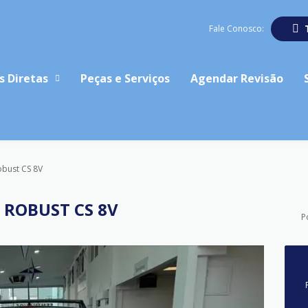
Fale Conosco:
s Diretas
Peças e Serviços
Agendar Revisão
obust CS 8V
I ROBUST CS 8V
P