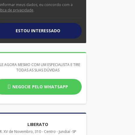
 informar meus dados, eu concordo com a
ítica de privacidade
.
ESTOU INTERESSADO
LE AGORA MESMO COM UM ESPECIALISTA E TIRE
TODAS AS SUAS DÚVIDAS
NEGOCIE PELO WHATSAPP
LIBERATO
R. XV de Novembro, 310 - Centro - Jundiaí -SP