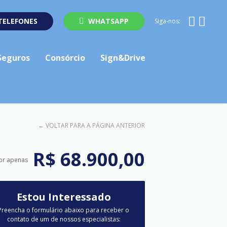
TELEFONES
WHATSAPP
Siga-nos:
Seguros
Consórcio
Sign&Drive
←
VOLTAR PARA A PÁGINA ANTERIOR
R$ 68.900,00
or apenas
Estou Interessado
Preencha o formulário abaixo para receber o
contato de um de nossos especialistas: