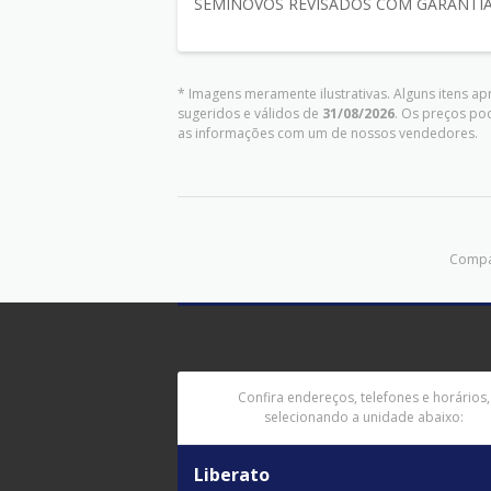
SEMINOVOS REVISADOS COM GARANTIA
* Imagens meramente ilustrativas. Alguns itens a
sugeridos e válidos de
31/08/2026
. Os preços po
as informações com um de nossos vendedores.
Compar
Confira endereços, telefones e horários,
selecionando a unidade abaixo:
Liberato