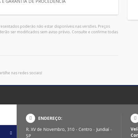
 E GARANTIA DE PROCEDENCIA
presentados poderão não estar disponíveis nas versões. Preços
derão ser modificados sem aviso prévio. Consulte e confirme todas
tilhe nas redes sociais!
ENDEREÇO:
Veí
R. XV de Novembro, 310 - Centro - Jundiaí -
Con
SP