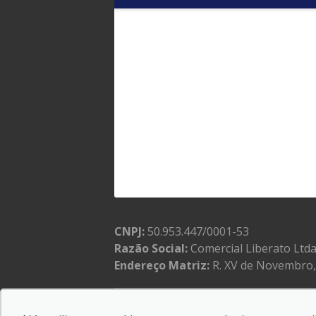
CNPJ:
50.953.447/0001-53
Razão Social:
Comercial Liberato Ltd
Endereço Matriz:
R. XV de Novembro, 