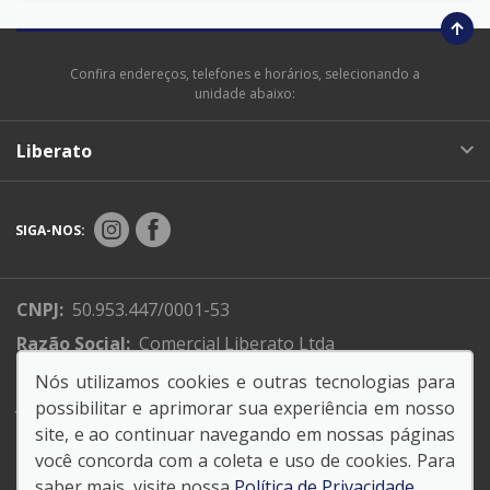
Confira endereços, telefones e horários, selecionando a
unidade abaixo:
Liberato
SIGA-NOS:
CNPJ:
50.953.447/0001-53
Razão Social:
Comercial Liberato Ltda
Endereço Matriz:
R. XV de Novembro, 310 - Centro -
Nós utilizamos cookies e outras tecnologias para
Jundiaí -SP
possibilitar e aprimorar sua experiência em nosso
site, e ao continuar navegando em nossas páginas
você concorda com a coleta e uso de cookies. Para
saber mais, visite nossa
Política de Privacidade
.