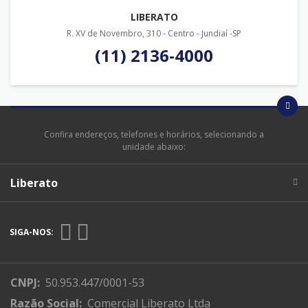
LIBERATO
R. XV de Novembro, 310 - Centro - Jundiaí -SP
(11) 2136-4000
Confira endereços, telefones e horários, selecionando a
unidade abaixo:
Liberato
SIGA-NOS:
CNPJ:
50.953.447/0001-53
Razão Social:
Comercial Liberato Ltda