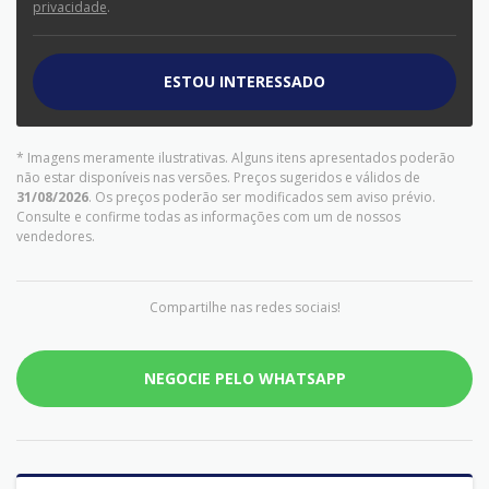
privacidade
.
ESTOU INTERESSADO
* Imagens meramente ilustrativas. Alguns itens apresentados poderão
não estar disponíveis nas versões. Preços sugeridos e válidos de
31/08/2026
. Os preços poderão ser modificados sem aviso prévio.
Consulte e confirme todas as informações com um de nossos
vendedores.
Compartilhe nas redes sociais!
NEGOCIE PELO WHATSAPP