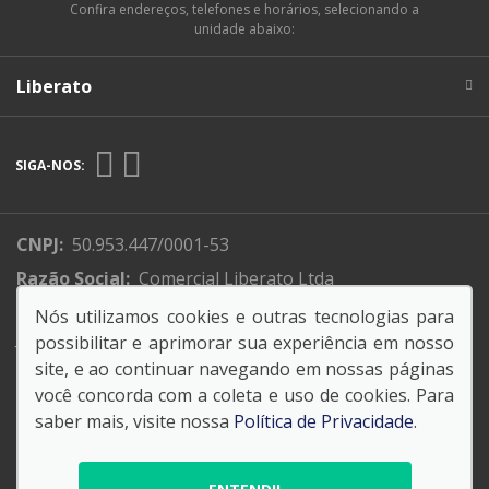
Confira endereços, telefones e horários, selecionando a
unidade abaixo:
Liberato
SIGA-NOS:
CNPJ:
50.953.447/0001-53
Razão Social:
Comercial Liberato Ltda
Endereço Matriz:
R. XV de Novembro, 310 - Centro -
Nós utilizamos cookies e outras tecnologias para
Jundiaí -SP
possibilitar e aprimorar sua experiência em nosso
site, e ao continuar navegando em nossas páginas
você concorda com a coleta e uso de cookies. Para
saber mais, visite nossa
Política de Privacidade
.
© Copyright 2026
AutoForce - Todos os direitos reservados.