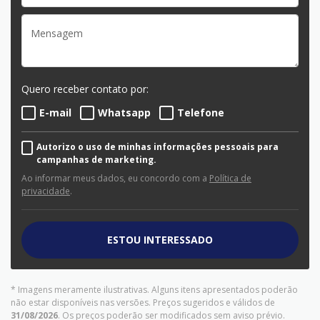
Quero receber contato por:
E-mail
Whatsapp
Telefone
Autorizo o uso de minhas informações pessoais para
campanhas de marketing.
Ao informar meus dados, eu concordo com a
Política de
privacidade
.
ESTOU INTERESSADO
* Imagens meramente ilustrativas. Alguns itens apresentados poderão
não estar disponíveis nas versões. Preços sugeridos e válidos de
31/08/2026
. Os preços poderão ser modificados sem aviso prévio.