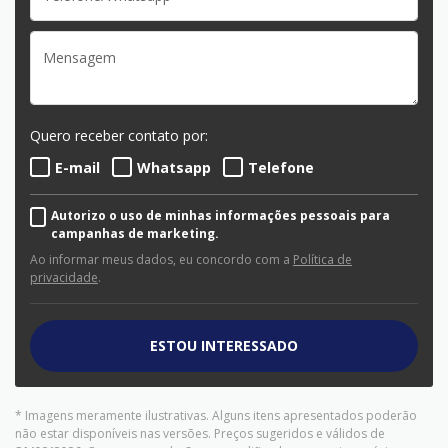
Quero receber contato por:
E-mail
Whatsapp
Telefone
Autorizo o uso de minhas informações pessoais para
campanhas de marketing.
Ao informar meus dados, eu concordo com a
Política de
privacidade
.
ESTOU INTERESSADO
* Imagens meramente ilustrativas. Alguns itens apresentados poderão
não estar disponíveis nas versões. Preços sugeridos e válidos de