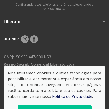
Confira endereços, telefones e horários, selecionando a
unidade abaixo:
Liberato
SIGA-NOS:
CNPJ:
50.953.447/0001-53
Razão Social:
Comercial Liberato Ltda
Endereço Matriz:
R. XV de Novembro, 310 - Centro -
Nós utilizamos cookies e outras tecnologias para
Jundiaí -SP
possibilitar e aprimorar sua experiência em nosso
site, e ao continuar navegando em nossas páginas
você concorda com a coleta e uso de cookies. Para
saber mais, visite nossa
Política de Privacidade
.
© Copyright 2026
AutoForce - Todos os direitos reservados.